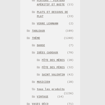
PLATEAU , PLATEAU
APÉRITIF ET BOITE
(15)
PLATS ET DESSOUS DE
PLAT
(33)
VERRE LEHMANN
(2)
TABLEAUX
(109)
THÉME
(1240)
DANSE
(7)
IDÉES CADEAUX
(70)
FÊTE DES MÉRES
(28)
FÊTE DES PÉRES
(32)
SAINT VALENTIN
(42)
MUSICIEN
(28)
tous les produits
(1236)
VINTAGE
(14)
VASES DÉCO
(71)