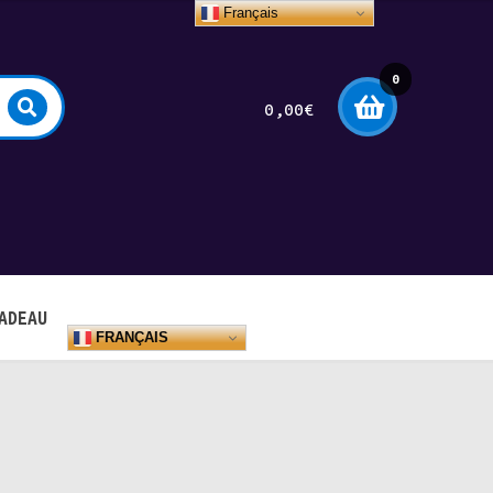
Français
0
0,00
€
arti
cle
ADEAU
FRANÇAIS