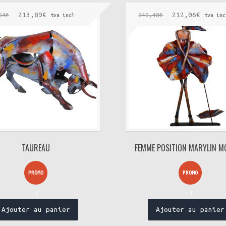
Le
Le
Le
Le
213,89
€
212,06
€
64
€
249,48
€
tva incluse
tva inc
prix
prix
prix
prix
initial
actuel
initial
actuel
était :
est :
était :
est :
251,64€.
213,89€.
249,48€.
212,06
TAUREAU
FEMME POSITION MARYLIN 
PROMO
PROMO
!
!
Ajouter au panier
Ajouter au panier