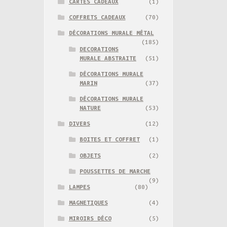
CARTES CADEAUX
(1)
COFFRETS CADEAUX
(70)
DÉCORATIONS MURALE MÉTAL
(185)
DECORATIONS
MURALE ABSTRAITE
(51)
DÉCORATIONS MURALE
MARIN
(37)
DÉCORATIONS MURALE
NATURE
(53)
DIVERS
(12)
BOITES ET COFFRET
(1)
OBJETS
(2)
POUSSETTES DE MARCHE
(9)
LAMPES
(80)
MAGNETIQUES
(4)
MIROIRS DÉCO
(5)