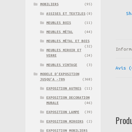
MOBILIERS
(95)
Sh
ASSISES ET TEXTILES
(8)
MEUBLES BOIS
(11)
MEUBLES MÉTAL
(44)
MEUBLES MÉTAL ET BOIS
(32)
Inform
MEUBLES MIROIR ET
VERRE
(24)
MEUBLES VINTAGE
(3)
Avis (
MODELE D'EXPOSITION
JUSQU'A -70%
(368)
EXPOSITION AUTRES
(11)
EXPOSITION DECORATION
MURALE
(46)
EXPOSITION LAMPE
(39)
Produ
EXPOSITION MIROIRS
(2)
EXPOSITION MOBILIERS