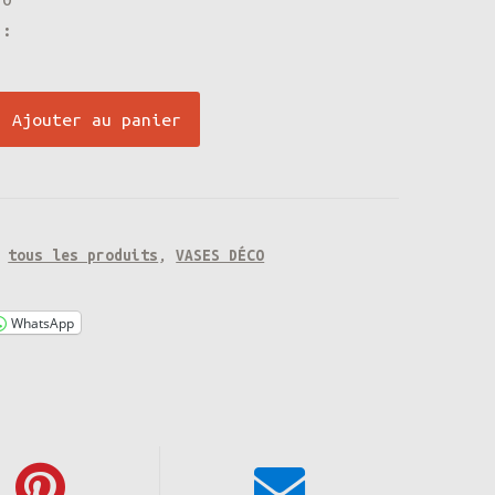
9,64€.
74,70€.
 :
Ajouter au panier
:
tous les produits
,
VASES DÉCO
WhatsApp