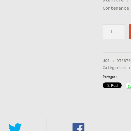
8
Contenance
quantité
de
VASE
GRAPHIQUE
DEGRADE
UGS :
DT2870
Catégories 
ROUGE
Partager :