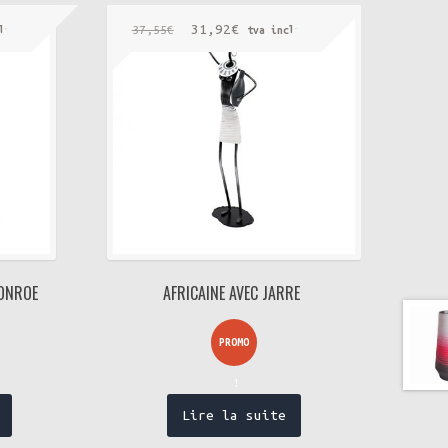
Le
Le
31,92
€
37,55
€
luse
tva incluse
prix
prix
initial
actuel
était :
est :
€.
37,55€.
31,92€.
MONROE
AFRICAINE AVEC JARRE
PROMO
!
Lire la suite