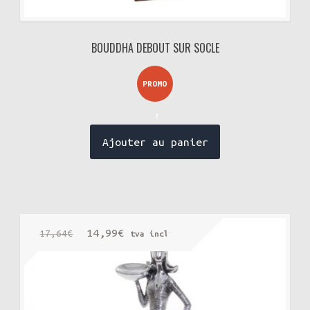
BOUDDHA DEBOUT SUR SOCLE
PROMO
!
Ajouter au panier
Le
Le
14,99
€
17,64
€
tva incluse
prix
prix
initial
actuel
était :
est :
17,64€.
14,99€.