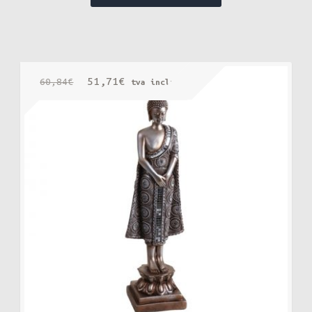
Le
Le
51,71
€
60,84
€
tva incluse
prix
prix
initial
actuel
était :
est :
60,84€.
51,71€.