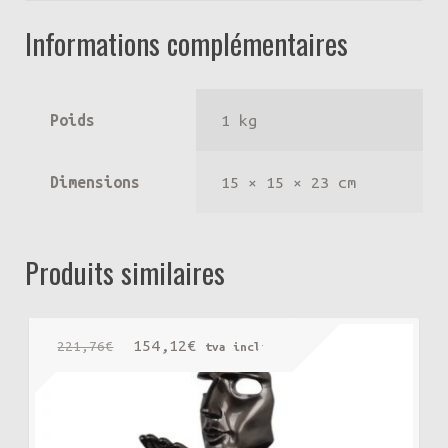
Informations complémentaires
Poids
1 kg
Dimensions
15 × 15 × 23 cm
Produits similaires
Le
Le
154,12
€
221,76
€
tva incluse
prix
prix
initial
actuel
était :
est :