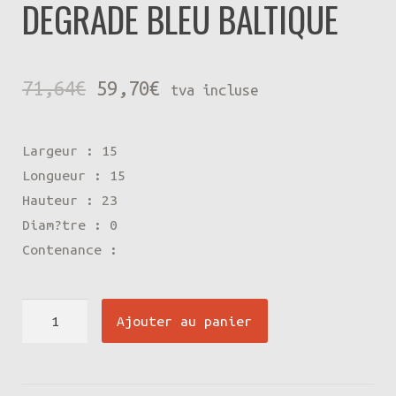
DEGRADE BLEU BALTIQUE
Le
Le
71,64
€
59,70
€
tva incluse
prix
prix
Largeur : 15
initial
actuel
Longueur : 15
était :
est :
Hauteur : 23
Diam?tre : 0
71,64€.
59,70€.
Contenance :
quantité
Ajouter au panier
de
VASE
ARRONDI