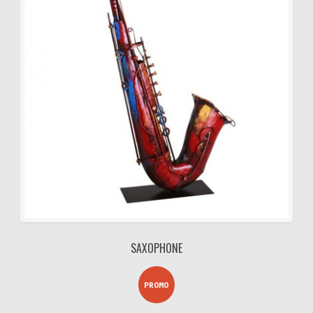
initial
actuel
était :
est :
412,56€.
350,68€.
SAXOPHONE
PROMO