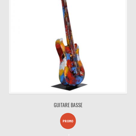
initial
actuel
était :
est :
351,00€.
298,35€.
GUITARE BASSE
PROMO
!