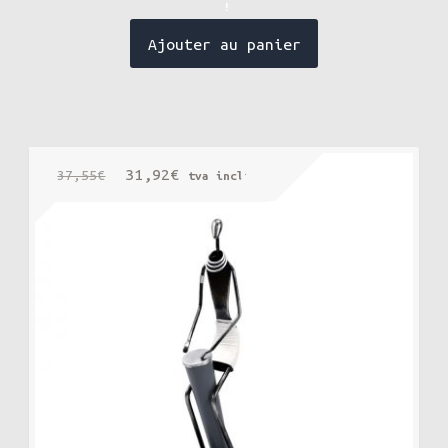
!
Ajouter au panier
Le
Le
31,92
€
37,55
€
tva incluse
prix
prix
initial
actuel
était :
est :
37,55€.
31,92€.