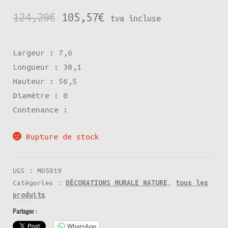
Le
Le
124,20
€
105,57
€
tva incluse
prix
prix
Largeur : 7,6
initial
actuel
Longueur : 38,1
était :
est :
Hauteur : 56,5
Diamètre : 0
124,20€.
105,57€.
Contenance :
Rupture de stock
UGS :
MD5019
Catégories :
DÉCORATIONS MURALE NATURE
,
tous les
produits
Partager :
WhatsApp