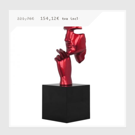
Le
Le
154,12
€
221,76
€
tva incluse
prix
prix
initial
actuel
était :
est :
221,76€.
154,12€.