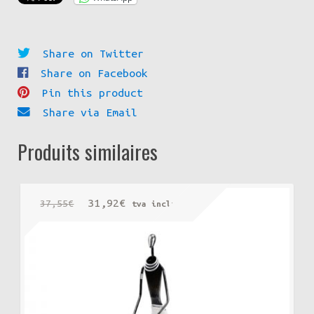
Share on Twitter
Share on Facebook
Pin this product
Share via Email
Produits similaires
Le
Le
31,92
€
37,55
€
tva incluse
prix
prix
initial
actuel
était :
est :
37,55€.
31,92€.