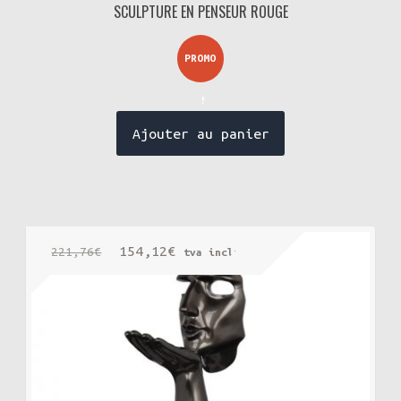
SCULPTURE EN PENSEUR ROUGE
PROMO
!
Ajouter au panier
Le
Le
154,12
€
221,76
€
tva incluse
prix
prix
initial
actuel
était :
est :
221,76€.
154,12€.